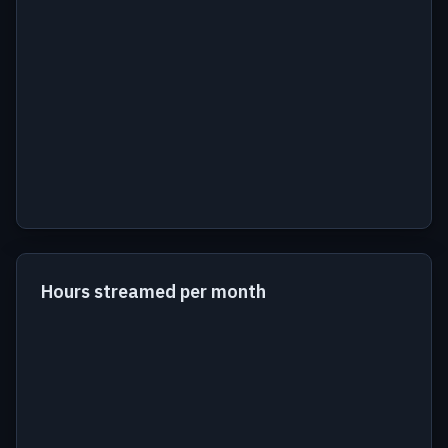
Avg viewers by stream
Label
Value
Jun 11
73
Hours streamed per month
Jun 12
83
Jun 15
82
Jun 16
87
Jun 17
74
Jun 18
80
Jun 23
69
Jun 24
87