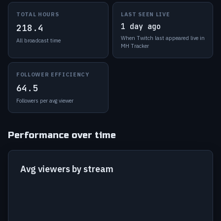
TOTAL HOURS
LAST SEEN LIVE
1 day ago
218.4
When Twitch last appeared live in
All broadcast time
MH Tracker
FOLLOWER EFFICIENCY
64.5
Followers per avg viewer
Performance over time
Avg viewers by stream