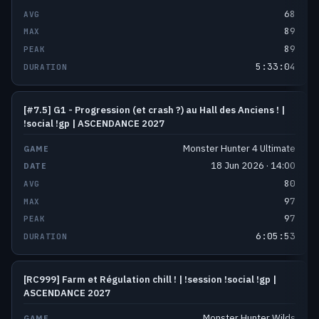
68
89
89
5:33:04
[#7.5] G1 - Progression (et crash ?) au Hall des Anciens ! |
!social !gp | ASCENDANCE 2027
Monster Hunter 4 Ultimate
18 Jun 2026 · 14:00
80
97
97
6:05:53
[RC999] Farm et Régulation chill ! | !session !social !gp |
ASCENDANCE 2027
Monster Hunter Wilds