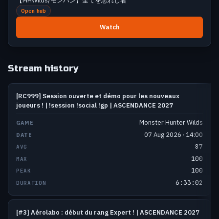
【MHWilds/モンハン】全てを忘れし者
Open hub
Watch
Stream history
Past Monster Hunter streams
[RC999] Session ouverte et démo pour les nouveaux
joueurs ! | !session !social !gp | ASCENDANCE 2027
Monster Hunter Wilds
07 Aug 2026 · 14:00
87
100
100
6:33:02
[#3] Aérolabo : début du rang Expert ! | ASCENDANCE 2027