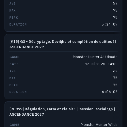
59
75
75
5:24:07
[#15] G3 - Décryptage, Deviljho et complétion de quêtes ! |
ASCENDANCE 2027
Monster Hunter 4 Ultimate
16 Jul 2026 · 14:00
62
75
75
6:06:03
[RC999] Régulation, Farm et Plaisir ! | !session !social !gp |
ASCENDANCE 2027
Monster Hunter Wilds