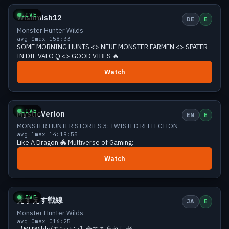
LIVE
Wishmish12
DE
E
Monster Hunter Wilds
avg 0
max 1
58:33
SOME MORNING HUNTS <> NEUE MONSTER FARMEN <> SPÄTER
IN DIE VALO Q <> GOOD VIBES 🔥
Watch
Small
0 viewers
LIVE
MysticVerlon
EN
E
MONSTER HUNTER STORIES 3: TWISTED REFLECTION
avg 1
max 1
4:19:55
Like A Dragon 🐲 Multiverse of Gaming:
Watch
Small
0 viewers
LIVE
えすえす戦線
JA
E
Monster Hunter Wilds
avg 0
max 0
16:25