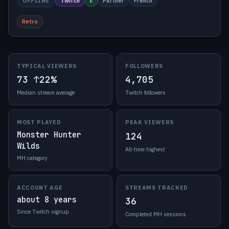
OFFLINE
Twitch
E
Partner
French
Retro
TYPICAL VIEWERS
FOLLOWERS
73
↑22%
4,705
Median stream average
Twitch followers
MOST PLAYED
PEAK VIEWERS
Monster Hunter
124
Wilds
All-time highest
MH category
ACCOUNT AGE
STREAMS TRACKED
about 8 years
36
Since Twitch signup
Completed MH sessions