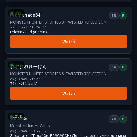
Small
5 viewers
LIVE
redmenace34
EN
E
MONSTER HUNTER STORIES 3: TWISTED REFLECTION
avg 4
max 6
1:24:44
relaxing and grinding
Watch
Small
5 viewers
LIVE
れれれれれーげん
JA
E
MONSTER HUNTER STORIES 3: TWISTED REFLECTION
avg 4
max 7
1:27:18
ﾗｲﾄﾞｵﾝ!！part3
Watch
Small
5 viewers
LIVE
wolSoS
RU
E
Monster Hunter Wilds
avg 3
max 6
2:54:17
Заходите! (ID лобби: F99C98CH) Делюсь золотыми коронами