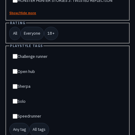
MONSTER HUNTER STORIES 3: TWISTED REFLECTION
Show/Hide more
RATING
All
Everyone
18+
PLAYSTYLE TAGS
Challenge runner
Open hub
Sherpa
Solo
Speedrunner
Any tag
All tags