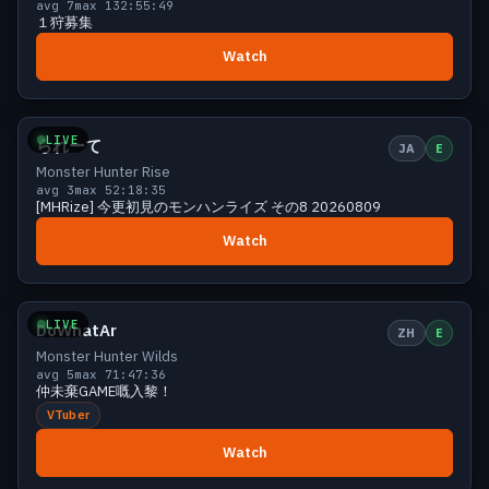
avg 7
max 13
2:55:49
１狩募集
Watch
Small
5 viewers
LIVE
られーて
JA
E
Monster Hunter Rise
avg 3
max 5
2:18:35
[MHRize] 今更初見のモンハンライズ その8 20260809
Watch
Small
5 viewers
LIVE
DoWhatAr
ZH
E
Monster Hunter Wilds
avg 5
max 7
1:47:36
仲未棄GAME嘅入黎！
VTuber
Watch