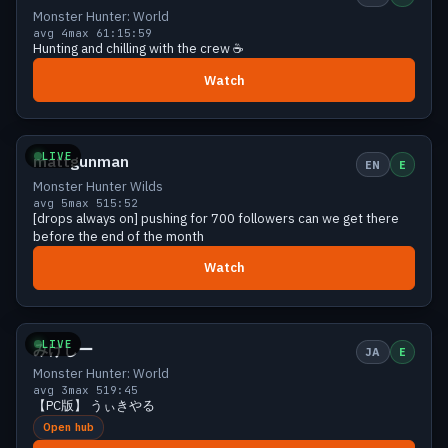
Monster Hunter: World
avg 4
max 6
1:15:59
Hunting and chilling with the crew ☕
Watch
Small
5 viewers
LIVE
mattgunman
EN
E
Monster Hunter Wilds
avg 5
max 5
15:52
[drops always on] pushing for 700 followers can we get there
before the end of the month
Watch
Small
5 viewers
LIVE
みけしー
JA
E
Monster Hunter: World
avg 3
max 5
19:45
【PC版】 うぃきやる
Open hub