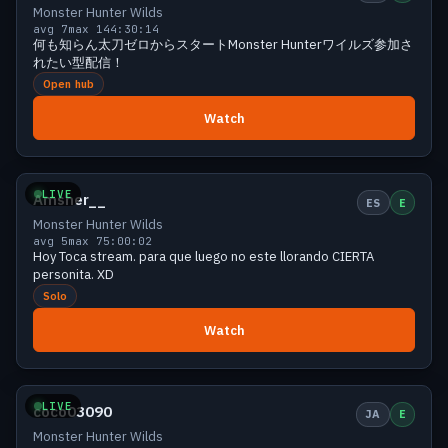
Monster Hunter Wilds
avg 7
max 14
4:30:14
何も知らん太刀ゼロからスタートMonster Hunterワイルズ参加さ
れたい型配信！
Open hub
Watch
Small
5 viewers
LIVE
Amsher__
ES
E
Monster Hunter Wilds
avg 5
max 7
5:00:02
Hoy Toca stream. para que luego no este llorando CIERTA
personita. XD
Solo
Watch
Small
5 viewers
LIVE
coco03090
JA
E
Monster Hunter Wilds