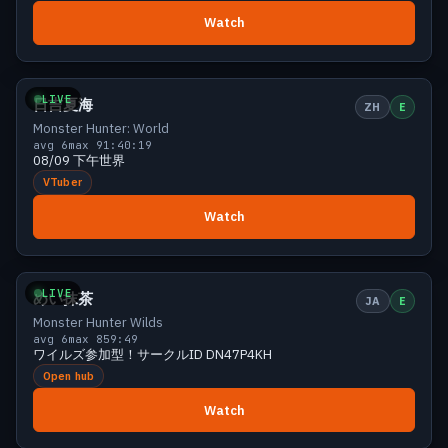
Watch
Small
6 viewers
LIVE
日吉夏海
ZH
E
Monster Hunter: World
avg 6
max 9
1:40:19
08/09 下午世界
VTuber
Watch
Small
6 viewers
LIVE
めい抹茶
JA
E
Monster Hunter Wilds
avg 6
max 8
59:49
ワイルズ参加型！サークルID DN47P4KH
Open hub
Watch
Small
5 viewers