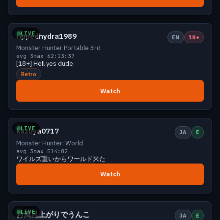
Small
5 viewers
LIVE
rippedhydra1989
EN
18+
Monster Hunter Portable 3rd
avg 3
max 6
2:13:37
[18+] Hell yes dude.
Retro
Watch
Small
5 viewers
LIVE
kazuya0717
JA
E
Monster Hunter: World
avg 3
max 5
14:02
ワイルズ重いからワールド来た
Watch
Small
5 viewers
LIVE
お風呂上がりでうんこ
JA
E