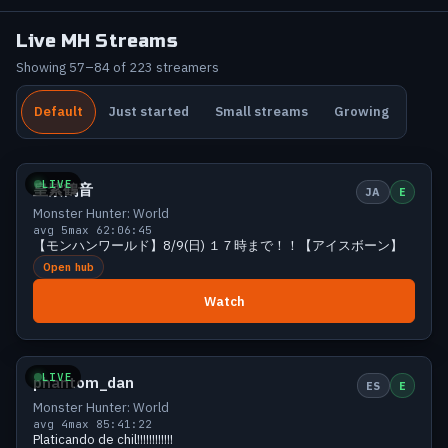
Live MH Streams
Showing 57–84 of 223 streamers
Default
Just started
Small streams
Growing
Small
6 viewers
LIVE
皇紫鶴音
JA
E
Monster Hunter: World
avg 5
max 6
2:06:45
【モンハンワールド】8/9(日) １７時まで！！【アイスボーン】
Open hub
Watch
Small
6 viewers
LIVE
phantom_dan
ES
E
Monster Hunter: World
avg 4
max 8
5:41:22
Platicando de chil!!!!!!!!!!!!