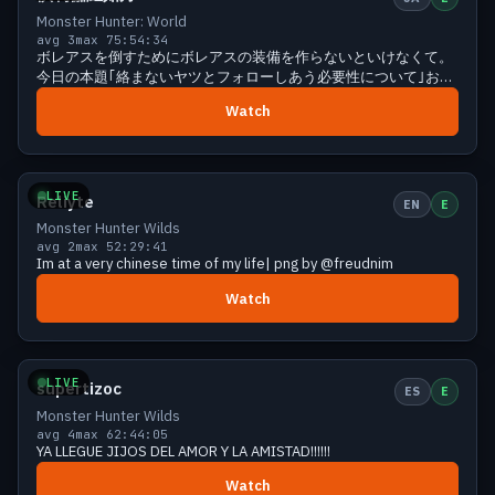
Monster Hunter: World
avg 3
max 7
5:54:34
ボレアスを倒すためにボレアスの装備を作らないといけなくて。
今日の本題｢絡まないヤツとフォローしあう必要性について｣おし
ゃべりとかおさんぽとかしよう？一緒に遊んだり教えたりしてほ
Watch
しいです。
Small
5 viewers
LIVE
Reliyte
EN
E
Monster Hunter Wilds
avg 2
max 5
2:29:41
Im at a very chinese time of my life| png by @freudnim
Watch
Small
5 viewers
LIVE
supertizoc
ES
E
Monster Hunter Wilds
avg 4
max 6
2:44:05
YA LLEGUE JIJOS DEL AMOR Y LA AMISTAD!!!!!!
Watch