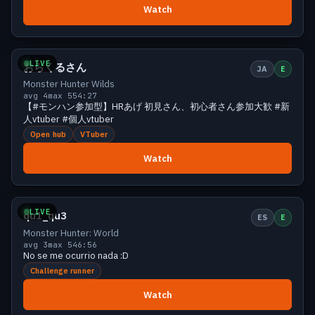
Watch
Small
4 viewers
LIVE
おらくるさん
JA
E
Monster Hunter Wilds
avg 4
max 5
54:27
【#モンハン参加型】HRあげ 初見さん、初心者さん参加大歓 #新
人vtuber #個人vtuber
Open hub
VTuber
Watch
Small
4 viewers
LIVE
qu1_qu3
ES
E
Monster Hunter: World
avg 3
max 5
46:56
No se me ocurrio nada :D
Challenge runner
Watch