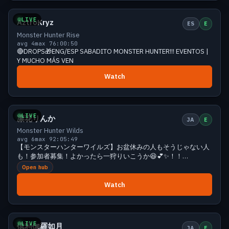
LIVE
AztroKryz
ES
E
Monster Hunter Rise
avg 4
max 7
6:00:50
🔴DROPS🎁ENG/ESP SABADITO MONSTER HUNTER!!! EVENTOS |
Y MUCHO MÁS VEN
Watch
Small
5 viewers
LIVE
凛花りんか
JA
E
Monster Hunter Wilds
avg 6
max 9
2:05:49
【モンスターハンターワイルズ】お盆休みの人もそうじゃない人
も！参加者募集！よかったら一狩りいこうか😆💕✨！！
【MHWilz】
Open hub
Watch
Small
5 viewers
LIVE
倶利伽羅如月
JA
E