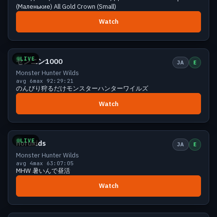
(Маленькие) All Gold Crown (Small)
Watch
Small
5 viewers
LIVE
センニン1000
JA
E
Monster Hunter Wilds
avg 6
max 9
2:29:21
のんびり狩るだけモンスターハンターワイルズ
Watch
Small
5 viewers
LIVE
norukids
JA
E
Monster Hunter Wilds
avg 4
max 6
3:07:05
MHW 暑いんで昼活
Watch
Small
5 viewers