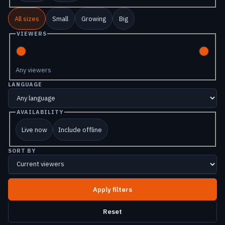
All sizes
Small
Growing
Big
VIEWERS
Any viewers
LANGUAGE
AVAILABILITY
Live now
Include offline
SORT BY
Reset