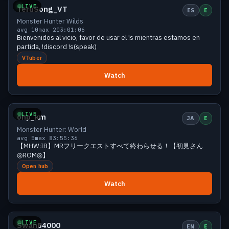
LIVE
TeruSong_VT
ES
E
Monster Hunter Wilds
avg 10
max 20
3:01:06
Bienvenidos al vicio, favor de usar el !s mientras estamos en
partida, !discord !s(speak)
VTuber
Watch
Small
5 viewers
LIVE
onp_km
JA
E
Monster Hunter: World
avg 5
max 8
3:55:36
【MHW:IB】MRフリークエストすべて終わらせる！【初見さん
◎ROM◎】
Open hub
Watch
Small
5 viewers
LIVE
Swan84000
EN
E