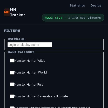
Statistics
Devlog
MH
MH
Tracker
223 live
·
1,170 avg viewers
FILTERS
USERNAME
GAME CATEGORY
Monster Hunter Wilds
Monster Hunter: World
Monster Hunter Rise
Monster Hunter Generations Ultimate